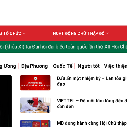
G TỔ CHỨC
HOẠT ĐỘNG CHỮ THẬP ĐỎ
 hội đại biểu toàn quốc lần thứ XII Hội Chữ thập đỏ Việt N
g Ương
Địa Phương
Quốc Tế
Người tốt - Việc thiệ
Dấu ấn một nhiệm kỳ – Lan tỏa gi
đạo
VIETTEL – Để mỗi tấm lòng đến đ
cần đến
MB đồng hành cùng Hội Chữ thập 