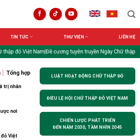
TIN TỨC
THƯ VIỆN
LIÊN HỆ
am
|
Đề cương tuyên truyền Ngày Chữ thập đỏ và Trăng lưỡi li
n
Tổng hợp
LUẬT HOẠT ĐỘNG CHỮ THẬP ĐỎ
á trị nhân
ĐIỀU LỆ HỘI CHỮ THẬP ĐỎ VIỆT NAM
ược nơi
CHIẾN LƯỢC PHÁT TRIỂN
ĐẾN NĂM 2030, TẦM NHÌN 2045
đỏ Việt