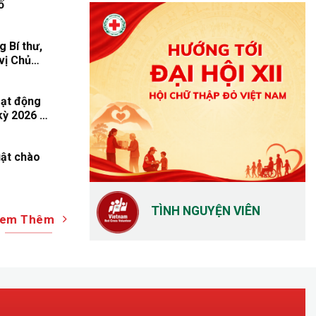
ố
 Bí thư,
vị Chủ
t Nam
oạt động
kỳ 2026 –
uật chào
TÌNH NGUYỆN VIÊN
em Thêm