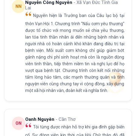
Nguyễn Công Nguyên
- Xã Vạn Đức Tỉnh Gia
NN
Lai
Nguyên hiện là Trưởng ban của Câu lạc bộ tại
thôn Vạn Hội 1. Chương trình "Nấu cơm yêu thương"
được tổ chức với mong muốn sẻ chia yêu thương,
lan tỏa tinh thần nhân ái đến những bệnh nhân và
người nhà có hoàn cảnh khó khăn đang điều trị tại
bệnh viện. Mỗi suất cơm không chỉ giúp giảm bớt
gánh nặng chi phí sinh hoạt mà còn là nguồn động
viên tinh thần, tiếp thêm niềm tin và nghị lực để họ
vượt qua bệnh tật. Chương trình còn kết nối những
tấm lòng hảo tâm, các mạnh thường quân và tình
nguyện viên cùng chung tay vì cộng đồng, xây dựng
một xã hội nhân văn, đoàn kết và nghĩa tình.
Oanh Nguyên
- Cần Thơ
ON
Tôi từng được nhận hỗ trợ khi gia đình gặp biến
cố. Sự động viên kịp thời của Hội Chữ thập đỏ đã