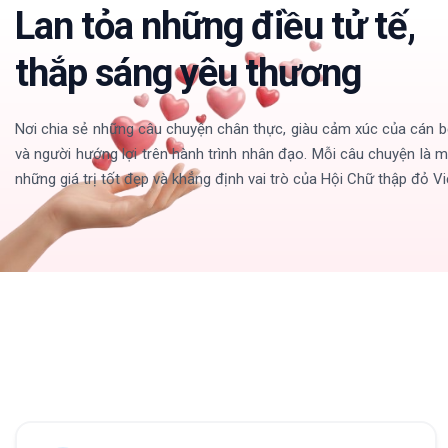
Lan tỏa những điều tử tế,
thắp sáng yêu thương
Nơi chia sẻ những câu chuyện chân thực, giàu cảm xúc của cán bộ, 
và người hướng lợi trên hành trình nhân đạo. Mỗi câu chuyện là m
những giá trị tốt đẹp và khẳng định vai trò của Hội Chữ thập đỏ 