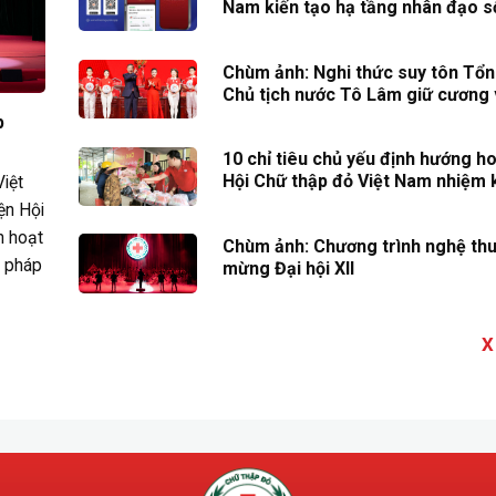
Nam kiến tạo hạ tầng nhân đạo s
Chùm ảnh: Nghi thức suy tôn Tổng
Chủ tịch nước Tô Lâm giữ cương 
tịch danh dự Hội Chữ thập đỏ Việ
p
khóa XII
10 chỉ tiêu chủ yếu định hướng h
Hội Chữ thập đỏ Việt Nam nhiệm 
Việt
2031
ện Hội
n hoạt
Chùm ảnh: Chương trình nghệ th
i pháp
mừng Đại hội XII
X