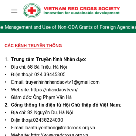
Skip
to
content
e Management and Use of Non-ODA Grants of Foreign Agencies, 
CÁC KÊNH TRUYỀN THÔNG
1. T
rung tâm Truyền hình Nhân đạo:
• Địa chỉ: 68 Bà Triệu, Hà Nội
• Điện thoại: 024 39445305
• E.mail: truyenhinhnhandaovtv1@gmail.com
• Website: https://nhandaovtv.vn/
• Giám đốc: Ông Phạm Văn Hà
2. Cổng thông tin điện tử Hội Chữ thập đỏ Việt Nam:
• Địa chỉ: 82 Nguyễn Du, Hà Nội
• Điện thoại:02438224030
• E.mail: bantruyenthong@redcross.org.vn
• Website: http://www.redcross.org.vn