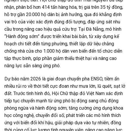
nhận, phân bổ hơn 414 tấn hàng hóa, trị giá trên 35 tỷ đồng,
hỗ trợ gần 20.000 hộ dân bị ảnh hưởng, qua đó khẳng định
vai trò của việc xác định đúng đối tượng, đáp ứng sát nhu
cầu trong nâng cao hiệu quả cứu trợ. Tại Đà Nẵng, mô hình
“Hành động sớm” được triển khai bài bản, từ xây dựng kế
hoạch chi tiết đến từng phường, thiết lập dữ liệu chằng
chống nhà cửa cho 1.000 hộ dân ven biển đến tổ chức diễn
tập thực binh, góp phần giảm thiểu thiệt hại và nâng cao
năng lực sẵn sàng ứng phó.
Dự báo năm 2026 là giai đoạn chuyển pha ENSO, tiềm ẩn
nhiều rủi ro về thời tiết cực đoan như mưa lớn, lũ quét, sạt lở
đất. Trước tình hình đó, Hội Chữ thập đỏ Việt Nam xác định
tiếp tục chuyển mạnh từ ứng phó bị động sang chủ động
phòng ngừa và hành động sớm; tăng cường ứng dụng khoa
học công nghệ, chuyển đổi số; phát triển các mô hình thích
ứng với biến đổi khí hậu, giải pháp dựa vào tự nhiên; đồng
thời củng cố lực lượng tình nguyện viên, nâng cao năng lực