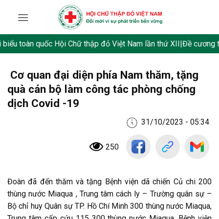
Skip
to
content
iểu toàn quốc Hội Chữ thập đỏ Việt Nam lần thứ XII
|
Đề cương tuyê
Cơ quan đại diện phía Nam thăm, tặng
quà cán bộ làm công tác phòng chống
dịch Covid -19
31/10/2023 - 05:34
250
Đoàn đã đến thăm và tặng Bệnh viện dã chiến Củ chi 200
thùng nước Miaqua , Trung tâm cách ly – Trường quân sự –
Bộ chỉ huy Quân sự TP. Hồ Chí Minh 300 thùng nước Miaqua,
Trung tâm cấp cứu 115 300 thùng nước Miaqua, Bệnh viện