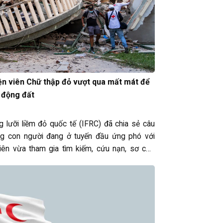
n viên Chữ thập đỏ vượt qua mất mát để
u động đất
 lưỡi liềm đỏ quốc tế (IFRC) đã chia sẻ câu
g con người đang ở tuyến đầu ứng phó với
viên vừa tham gia tìm kiếm, cứu nạn, sơ cứu
 vừa…