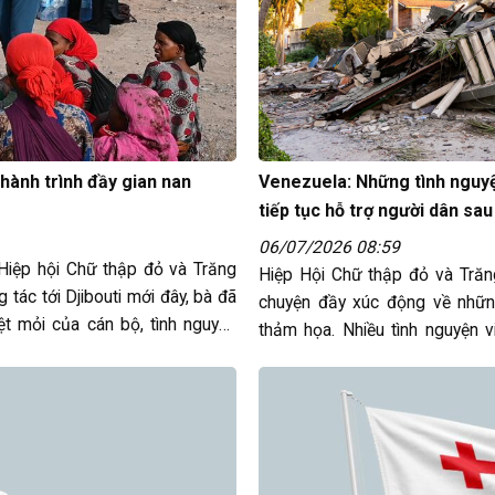
 hành trình đầy gian nan
Venezuela: Những tình nguyệ
tiếp tục hỗ trợ người dân sa
06/07/2026 08:59
Hiệp hội Chữ thập đỏ và Trăng
Hiệp Hội Chữ thập đỏ và Trăng
 tác tới Djibouti mới đây, bà đã
chuyện đầy xúc động về nhữn
t mỏi của cán bộ, tình nguyện
thảm họa. Nhiều tình nguyện 
người bị thương, hỗ trợ tâm lý,