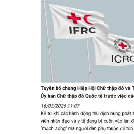
Tuyên bố chung Hiệp Hội Chữ thập đỏ và T
Ủy ban Chữ thập đỏ Quốc tế trước việc cá
tiếp tục bị sát hại trong các cuộc xung độ
16/03/2026 11:07
Kể từ khi các hành động thù địch bùng phát 
viên nhân đạo và y tế đang bị cuốn vào làn 
“mạch sống” mà người dân phụ thuộc để tồn tại