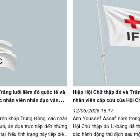
răng lưỡi liềm đỏ quốc tế và
Hiệp Hội Chữ thập đỏ và Trăn
c nhân viên nhân đạo vẫn
nhân viên cấp cứu của Hội Ch
t
12/03/2026 16:17
trên khắp Trung Đông, các nhân
Anh Youssef Assaf nằm trong 
đạn, đe dọa trực tiếp đến những
Hội Chữ thập đỏ Li-băng đã t
. Nếu tình trạng này tiếp diễn,
các hành động thù địch sau mộ