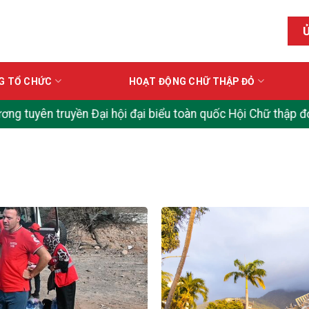
G TỔ CHỨC
HOẠT ĐỘNG CHỮ THẬP ĐỎ
ruyền Đại hội đại biểu toàn quốc Hội Chữ thập đỏ Việt Nam 