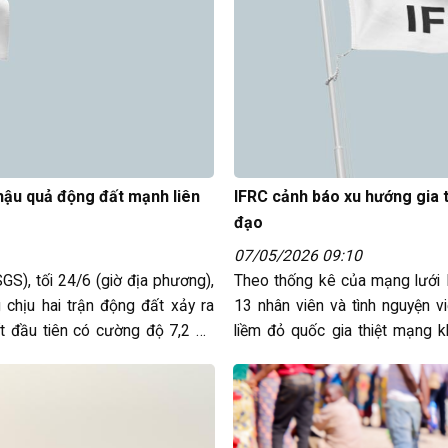
hậu quả động đất mạnh liên
IFRC cảnh báo xu hướng gia 
đạo
07/05/2026 09:10
S), tối 24/6 (giờ địa phương),
Theo thống kê của mạng lưới 
chịu hai trận động đất xảy ra
13 nhân viên và tình nguyện v
t đầu tiên có cường độ 7,2 độ
liềm đỏ quốc gia thiệt mạng k
trường hợp tử vong do các vụ…