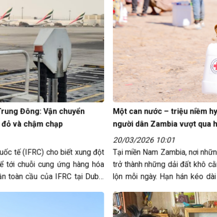
 Trung Đông: Vận chuyển
Một can nước – triệu niềm hy
t đỏ và chậm chạp
người dân Zambia vượt qua 
20/03/2026 10:01
uốc tế (IFRC) cho biết xung đột
Tại miền Nam Zambia, nơi nhữ
ể tới chuỗi cung ứng hàng hóa
trở thành những dải đất khô cằ
ần toàn cầu của IFRC tại Dubai
lộn mỗi ngày. Hạn hán kéo dài
loạt, buộc Chính phủ Zambia p