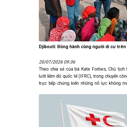
Djibouti: Đồng hành cùng người di cư trên
20/07/2026 09:36
Theo chia sẻ của bà Kate Forbes, Chủ tịch 
lưỡi liềm đỏ quốc tế (IFRC), trong chuyến công
trực tiếp chứng kiến những nỗ lực không mệ
viên Hội Trăng lưỡi liềm đỏ Djibouti trong…