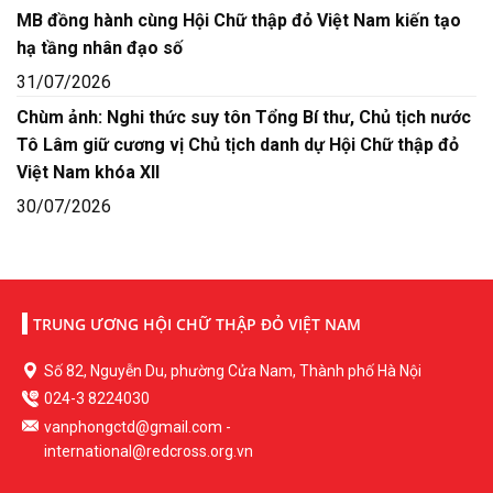
MB đồng hành cùng Hội Chữ thập đỏ Việt Nam kiến tạo
hạ tầng nhân đạo số
31/07/2026
Chùm ảnh: Nghi thức suy tôn Tổng Bí thư, Chủ tịch nước
Tô Lâm giữ cương vị Chủ tịch danh dự Hội Chữ thập đỏ
Việt Nam khóa XII
30/07/2026
TRUNG ƯƠNG HỘI CHỮ THẬP ĐỎ VIỆT NAM
Số 82, Nguyễn Du, phường Cửa Nam, Thành phố Hà Nội
024-3 8224030
vanphongctd@gmail.com
-
international@redcross.org.vn