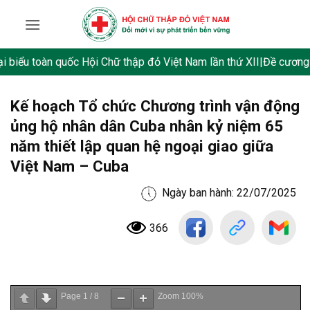
Skip
to
content
biểu toàn quốc Hội Chữ thập đỏ Việt Nam lần thứ XII
|
Đề cương tu
Kế hoạch Tổ chức Chương trình vận động
ủng hộ nhân dân Cuba nhân kỷ niệm 65
năm thiết lập quan hệ ngoại giao giữa
Việt Nam – Cuba
Ngày ban hành: 22/07/2025
366
Page
1
/
8
Zoom
100%