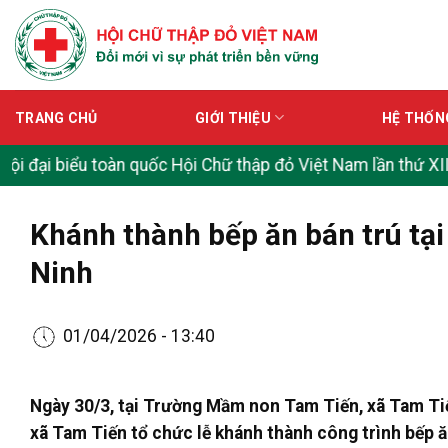
Skip
to
content
TRANG CHỦ
GIỚI THIỆU
HỆ THỐN
iểu toàn quốc Hội Chữ thập đỏ Việt Nam lần thứ XII
|
Đề cươn
Khánh thành bếp ăn bán trú tạ
Ninh
01/04/2026 - 13:40
Ngày 30/3, tại Trường Mầm non Tam Tiến, xã Tam Tiế
xã Tam Tiến tổ chức lễ khánh thành công trình bếp ă