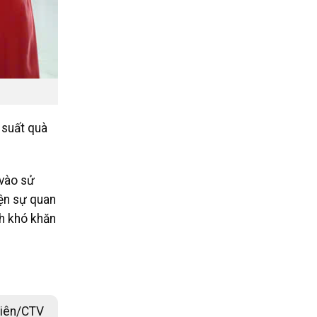
 suất quà
 vào sử
ện sự quan
nh khó khăn
iên/CTV