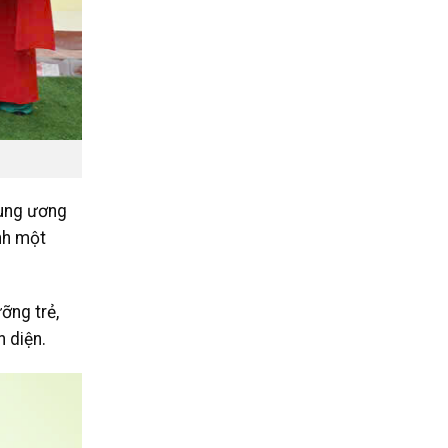
rung ương
nh một
ỡng trẻ,
 diện.