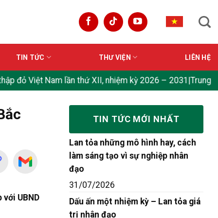
TIN TỨC
THƯ VIỆN
LIÊN HỆ
Việt Nam lần thứ XII, nhiệm kỳ 2026 – 2031
|
Trung ương Hội 
 Bắc
TIN TỨC MỚI NHẤT
Lan tỏa những mô hình hay, cách
làm sáng tạo vì sự nghiệp nhân
đạo
31/07/2026
p với UBND
Dấu ấn một nhiệm kỳ – Lan tỏa giá
trị nhân đạo