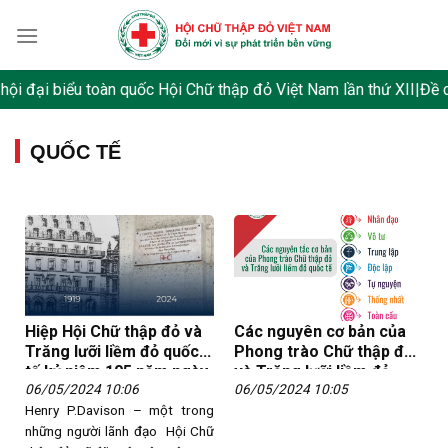
Skip
to
content
ội đại biểu toàn quốc Hội Chữ thập đỏ Việt Nam lần thứ XII
|
Đề cư
QUỐC TẾ
Hiệp Hội Chữ thập đỏ và
Các nguyên cơ bản của
Trăng lưỡi liềm đỏ quốc
Phong trào Chữ thập đỏ
tế kỷ niệm 105 năm ngày
và Trăng lưỡi liềm đỏ
06/05/2024 10:06
06/05/2024 10:05
ra đời
quốc tế
Henry P.Davison – một trong
những người lãnh đạo Hội Chữ