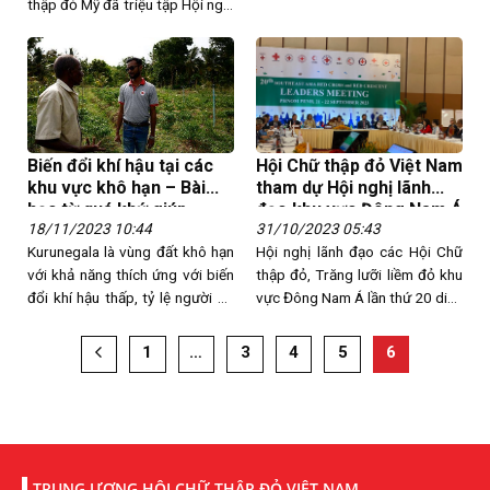
thập đỏ Mỹ đã triệu tập Hội nghị
Y học quốc tế vào ngày
05/5/1919 tại Paris (thủ đô
nước Pháp). Trong Hội nghị này
ông đã đề nghị thống nhất các
Hội Chữ thập đỏ và Trăng lưỡi
liềm đỏ của nhiều nước…
Biến đổi khí hậu tại các
Hội Chữ thập đỏ Việt Nam
khu vực khô hạn – Bài
tham dự Hội nghị lãnh
học từ quá khứ giúp
đạo khu vực Đông Nam Á
18/11/2023 10:44
31/10/2023 05:43
người nông dân Sri Lanka
và Diễn đàn thanh niên
thích ứng với tương lai
Kurunegala là vùng đất khô hạn
khu vực Đông Nam Á tại
Hội nghị lãnh đạo các Hội Chữ
Cam-pu-chia
với khả năng thích ứng với biến
thập đỏ, Trăng lưỡi liềm đỏ khu
đổi khí hậu thấp, tỷ lệ người có
vực Đông Nam Á lần thứ 20 diễn
hoàn cảnh khó khăn cao với
ra trong 02 ngày 21-22/9/2023
nguồn nước không đảm bảo
và Diễn đàn/Hội thảo tập huấn
1
…
3
4
5
6
chất lượng. Ông Rambanda, chủ
thanh niên khu vực Đông Nam Á
nông trại sản xuất vừa và nhỏ
lần thứ 2 (từ 17/9/2023 đến
tại khu vực Kurunegala chia sẻ:
20/9/2023) tại Cam-pu-chia.
Với sự hỗ trợ của…
Đoàn Việt Nam do bà Huỳnh…
TRUNG ƯƠNG HỘI CHỮ THẬP ĐỎ VIỆT NAM